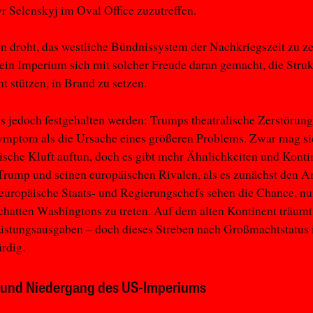
Selenskyj im Oval Office zuzutreffen.
 droht, das westliche Bündnissystem der Nachkriegszeit zu ze
 ein Imperium sich mit solcher Freude daran gemacht, die Struk
t stützen, in Brand zu setzen.
 jedoch festgehalten werden: Trumps theatralische Zerstörung
ymptom als die Ursache eines größeren Problems. Zwar mag si
tische Kluft auftun, doch es gibt mehr Ähnlichkeiten und Konti
rump und seinen europäischen Rivalen, als es zunächst den A
 europäische Staats- und Regierungschefs sehen die Chance, nu
hatten Washingtons zu treten. Auf dem alten Kontinent träum
üstungsausgaben – doch dieses Streben nach Großmachtstatus i
rdig.
 und Niedergang des US-Imperiums