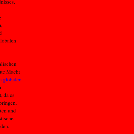
nisses,
g
a,
d
lobalen
alischen
ute Macht
n globalen
h
, da es
pringen,
lten und
stische
eden.