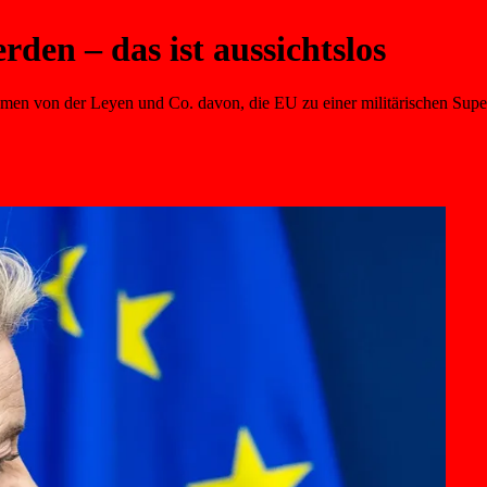
den – das ist aussichtslos
en von der Leyen und Co. davon, die EU zu einer militärischen Superma