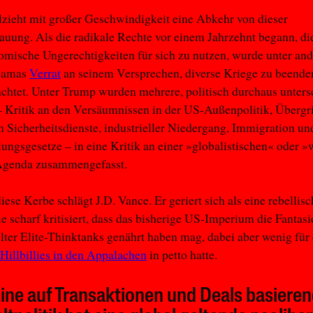
zieht mit großer Geschwindigkeit eine Abkehr von dieser
uung. Als die radikale Rechte vor einem Jahrzehnt begann, di
mische Ungerechtigkeiten für sich zu nutzen, wurde unter an
bamas
Verrat
an seinem Versprechen, diverse Kriege zu beende
chtet. Unter Trump wurden mehrere, politisch durchaus unters
 Kritik an den Versäumnissen in der US-Außenpolitik, Übergri
 Sicherheitsdienste, industrieller Niedergang, Immigration un
lungsgesetze – in eine Kritik an einer »globalistischen« oder 
 Agenda zusammengefasst.
iese Kerbe schlägt J.D. Vance. Er geriert sich als eine rebellis
e scharf kritisiert, dass das bisherige US-Imperium die Fantasi
ter Elite-Thinktanks genährt haben mag, dabei aber wenig für 
Hillbillies in den Appalachen
in petto hatte.
ine auf Transaktionen und Deals basiere