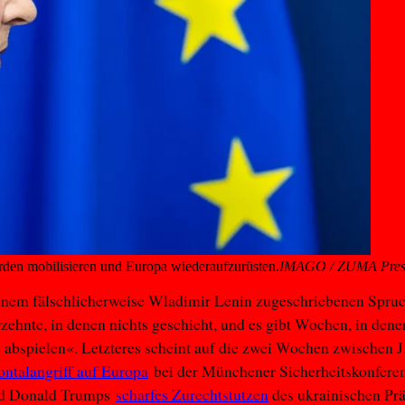
rden mobilisieren und Europa wiederaufzurüsten.
IMAGO / ZUMA Pres
inem fälschlicherweise Wladimir Lenin zugeschriebenen Spruc
zehnte, in denen nichts geschieht, und es gibt Wochen, in dene
 abspielen«. Letzteres scheint auf die zwei Wochen zwischen J
ontalangriff auf Europa
bei der Münchener Sicherheitskonfere
nd Donald Trumps
scharfes Zurechtstutzen
des ukrainischen Pr