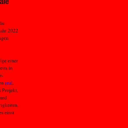
ale
die
Jahr 2022
ungen
olge einer
eits in
r-
len
real
.
 Projekt,
surd
igkeiten,
es einst