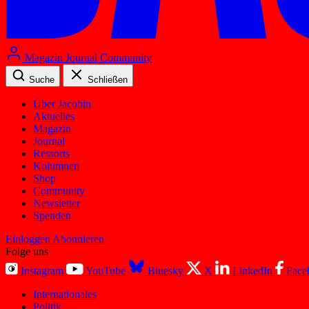
Magazin
Journal
Community
Suche
Schließen
Über Jacobin
Aktuelles
Magazin
Journal
Ressorts
Kolumnen
Shop
Community
Newsletter
Spenden
Einloggen
Abonnieren
Folge uns
Instagram
YouTube
Bluesky
X
LinkedIn
Face
Internationales
Politik