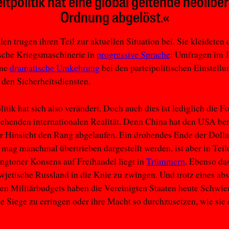
ltpolitik hat eine global geltende neoliber
Ordnung abgelöst.«
len trugen ihren Teil zur aktuellen Situation bei. Sie kleideten 
sche Kriegsmaschinerie in
progressive Sprache
: Umfragen im 
ine
dramatische Umkehrung
bei den parteipolitischen Einstell
den Sicherheitsdiensten.
itik hat sich also verändert. Doch auch dies ist lediglich die F
rgehenden internationalen Realität. Denn China hat den USA ber
 Hinsicht den Rang abgelaufen. Ein drohendes Ende der Dolla
ag manchmal übertrieben dargestellt werden, ist aber in Tei
gtoner Konsens auf Freihandel liegt in
Trümmern
. Ebenso das
wjetische Russland in die Knie zu zwingen. Und trotz eines ab
en Militärbudgets haben die Vereinigten Staaten heute Schwier
he Siege zu erringen oder ihre Macht so durchzusetzen, wie sie 