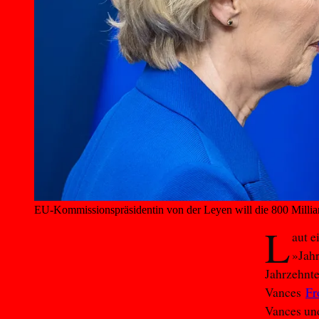
EU-Kommissions­präsidentin von der Leyen will die 800 Millia
L
aut e
»Jahr
Jahrzehnte
Vances
Fr
Vances u