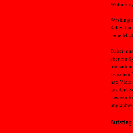
Wolodymyr 
Washington
Selten hat
seine Mach
Dabei muss
eher ein S
transatlan
zwischen T
hat: Viele
aus dem Sc
riesigen R
unglaubwü
Aufstieg