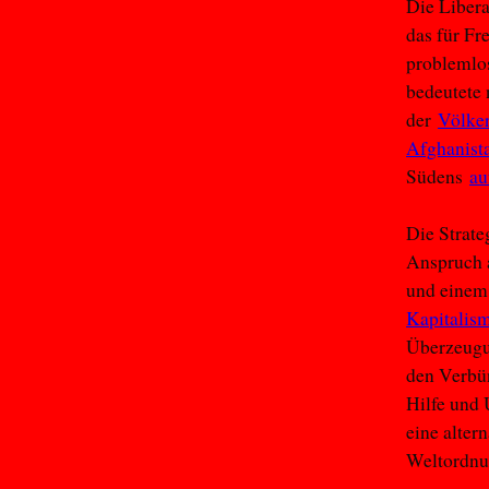
Die Libera
das für Fr
problemlo
bedeutete 
der
Völke
Afghanist
Südens
au
Die Strate
Anspruch a
und einem
Kapitalism
Überzeugun
den Verbün
Hilfe und 
eine alter
Weltordnu