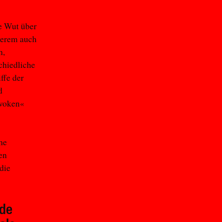
e Wut über
derem auch
n,
chiedliche
ffe der
d
»woken«
che
en
die
nde