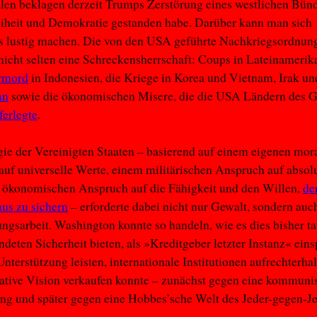
len beklagen derzeit Trumps Zerstörung eines westlichen Bünd
eiheit und Demokratie gestanden habe. Darüber kann man sich
s lustig machen. Die von den USA geführte Nachkriegsordnun
nicht selten eine Schreckensherrschaft: Coups in Lateinamerik
rmord
in Indonesien, die Kriege in Korea und Vietnam, Irak un
an
sowie die ökonomischen Misere, die die USA Ländern des G
ferlegte
.
gie der Vereinigten Staaten – basierend auf einem eigenen mor
uf universelle Werte, einem militärischen Anspruch auf absol
 ökonomischen Anspruch auf die Fähigkeit und den Willen,
de
us zu sichern
– erforderte dabei nicht nur Gewalt, sondern auc
gsarbeit. Washington konnte so handeln, wie es dies bisher tat
deten Sicherheit bieten, als »Kreditgeber letzter Instanz« eins
Unterstützung leisten, internationale Institutionen aufrechterha
native Vision verkaufen konnte – zunächst gegen eine kommuni
ng und später gegen eine Hobbes’sche Welt des Jeder-gegen-J