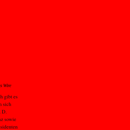
s Wire
h gibt es
n sich
. D.
nz sowie
äsidenten