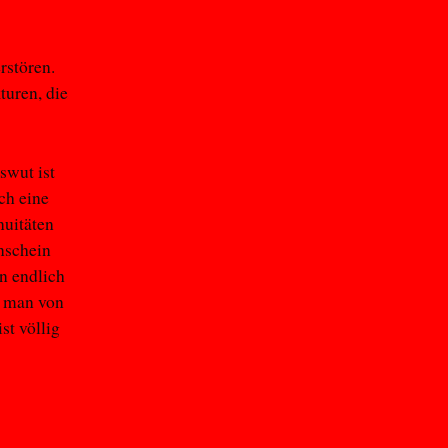
rstören.
turen, die
swut ist
ch eine
nuitäten
nschein
n endlich
t man von
st völlig