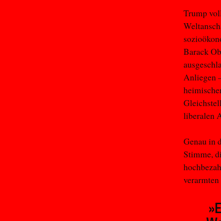
Trump voll
Weltanscha
sozioökono
Barack O
ausgeschla
Anliegen –
heimischen
Gleichstel
liberalen
Genau in d
Stimme, di
hochbezahl
verarmten
»E