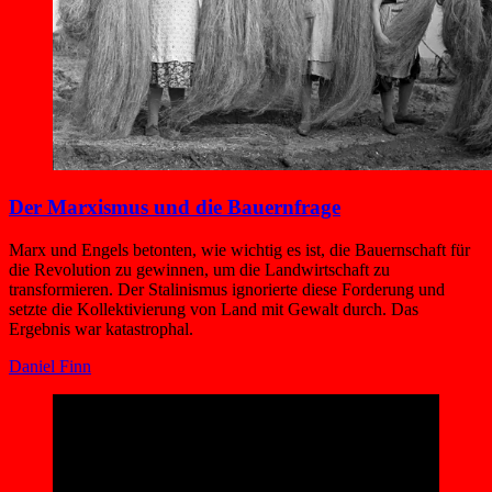
Der Marxismus und die Bauernfrage
Marx und Engels betonten, wie wichtig es ist, die Bauernschaft für
die Revolution zu gewinnen, um die Landwirtschaft zu
transformieren. Der Stalinismus ignorierte diese Forderung und
setzte die Kollektivierung von Land mit Gewalt durch. Das
Ergebnis war katastrophal.
Daniel Finn