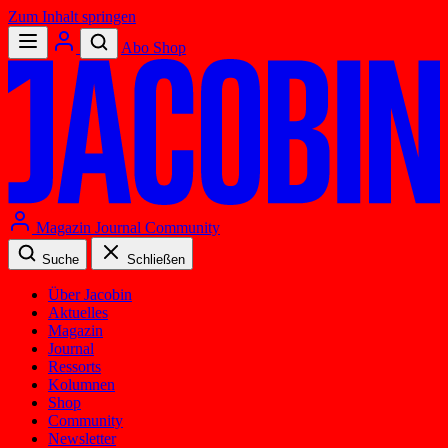
Zum Inhalt springen
Abo
Shop
Magazin
Journal
Community
Suche
Schließen
Über Jacobin
Aktuelles
Magazin
Journal
Ressorts
Kolumnen
Shop
Community
Newsletter