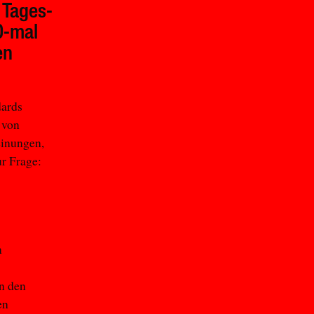
 Tages-
0-mal
en
dards
 von
einungen,
ur Frage:
n
n den
en