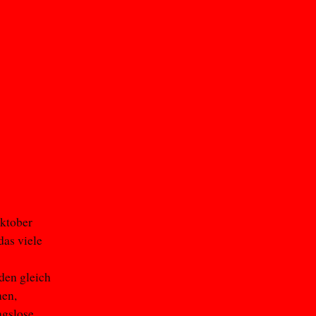
Oktober
das viele
den gleich
nen,
ngslose