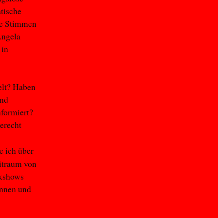
tische
he Stimmen
Angela
 in
elt? Haben
und
nformiert?
erecht
 ich über
itraum von
lkshows
innen und