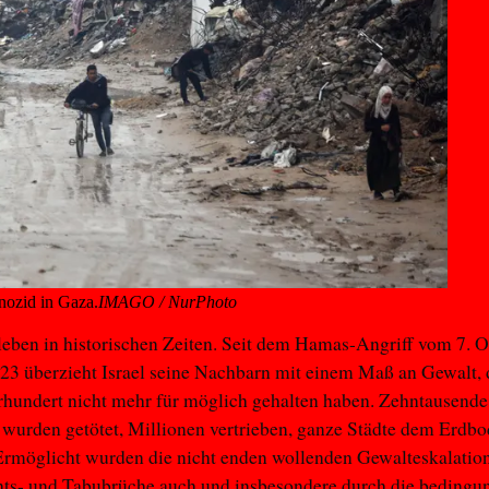
enozid in Gaza.
IMAGO / NurPhoto
 leben in historischen Zeiten. Seit dem Hamas-Angriff vom 7. 
23 überzieht Israel seine Nachbarn mit einem Maß an Gewalt, 
rhundert nicht mehr für möglich gehalten haben. Zehntausende
urden getötet, Millionen vertrieben, ganze Städte dem Erdbo
Ermöglicht wurden die nicht enden wollenden Gewalteskalatio
hts- und Tabubrüche auch und insbesondere durch die bedingu