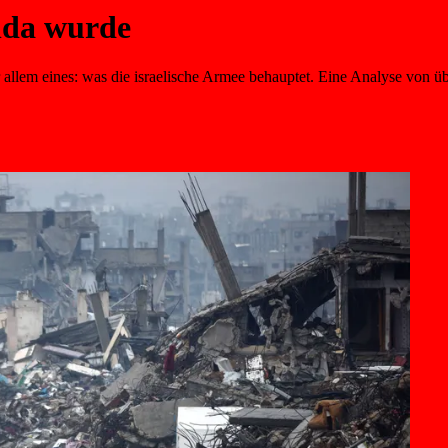
nda wurde
allem eines: was die israelische Armee behauptet. Eine Analyse von üb