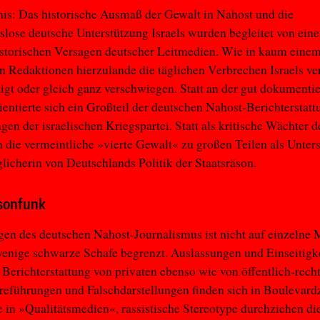
is: Das historische Ausmaß der Gewalt in Nahost und die
lose deutsche Unterstützung Israels wurden begleitet von ein
istorischen Versagen deutscher Leitmedien. Wie in kaum eine
 Redaktionen hierzulande die täglichen Verbrechen Israels ve
tigt oder gleich ganz verschwiegen. Statt an der gut dokumenti
rientierte sich ein Großteil der deutschen Nahost-Berichterstat
en der israelischen Kriegspartei. Statt als kritische Wächter 
h die vermeintliche »vierte Gewalt« zu großen Teilen als Unters
icherin von Deutschlands Politik der Staatsräson.
sonfunk
en des deutschen Nahost-Journalismus ist nicht auf einzelne 
wenige schwarze Schafe begrenzt. Auslassungen und Einseitigk
 Berichterstattung von privaten ebenso wie von öffentlich-rech
reführungen und Falschdarstellungen finden sich in Boulevard
 in »Qualitätsmedien«, rassistische Stereotype durchziehen di