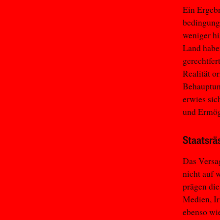
Ein Ergebn
bedingungs
weniger h
Land haben
gerechtfer
Realität o
Behauptung
erwies sic
und Ermögl
Staatsrä
Das Versag
nicht auf 
prägen die
Medien, Ir
ebenso wie