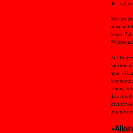
der recht
Wer im Deu
einschalte
Israel, Pa
Wahrschein
Auf Euphe
Verbrechen
neue »Ham
Krankenha
»menschli
dann noch,
Zivilbevöl
guten Jour
»Allei