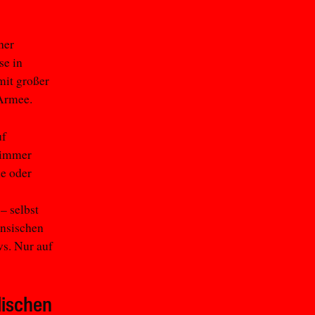
her
se in
mit großer
 Armee.
uf
f immer
e oder
– selbst
ensischen
ws. Nur auf
lischen