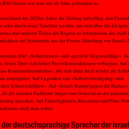
Bild
taz
en
ebenso wie jene der als links geltenden
.
tschland der 2020er–Jahre die Zeitung aufschlug, den Fernse
te oder durch seine Timeline scrollte, um sich über die Ereignis
lästina und anderen Teilen der Region zu informieren, der stieß 
lichkeit auf Statements aus der Presse-Abteilung von Israels
mismen über »Schutzzonen« und »gezielte Gegenschläge«. A
, deren Täter sich hinter Passivkonstruktionen verbargen. Au
as-Kommandozentralen«, die sich dann doch wieder als Schul
us entpuppten. Auf Legenden von »Selbstverteidigung« und
chen Schutzschildern«. Auf »Israels Kampf gegen die Hamas« 
 als die meisten Fachleute längst vom Genozid an der palästin
kerung sprachen. Auf Einseitigkeiten, Rassismus und Fake Ne
nalismus stieß man selten.
n der deutschsprachige Sprecher der israe