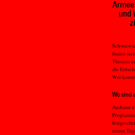
Armee 
und 
z
Schwerwie
finden sic
Themen un
die Entsch
Wer kommt
Wo sind a
Audiatur e
Programma
festgeschr
ersten Tag