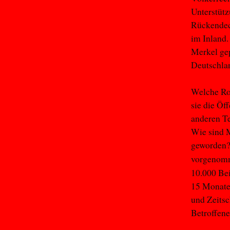
Unterstütz
Rückendec
im Inland.
Merkel gep
Deutschla
Welche Rol
sie die Öf
anderen Te
Wie sind M
geworden? 
vorgenomm
10.000 Be
15 Monate
und Zeitsc
Betroffen