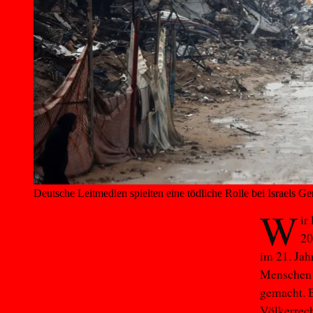
Deutsche Leitmedien spielten eine tödliche Rolle bei Israels G
W
ir
20
im 21. Jah
Menschen w
gemacht. 
Völkerrec