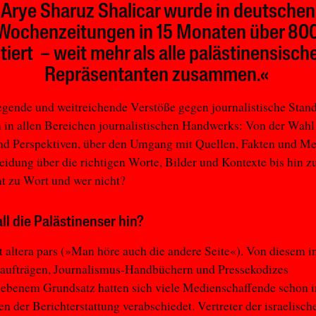
Arye Sharuz Shalicar wurde in deutschen
Wochenzeitungen in 15 Monaten über 80
itiert – weit mehr als alle palästinensisch
Repräsentanten zusammen.«
gende und weitreichende Verstöße gegen journalistische Stan
h in allen Bereichen journalistischen Handwerks: Von der Wahl
d Perspektiven, über den Umgang mit Quellen, Fakten und M
eidung über die richtigen Worte, Bilder und Kontexte bis hin z
 zu Wort und wer nicht?
ll die Palästinenser hin?
t altera pars (»Man höre auch die andere Seite«). Von diesem i
ufträgen, Journalismus-Handbüchern und Pressekodizes
iebenem Grundsatz hatten sich viele Medienschaffende schon i
en der Berichterstattung verabschiedet. Vertreter der israelisch