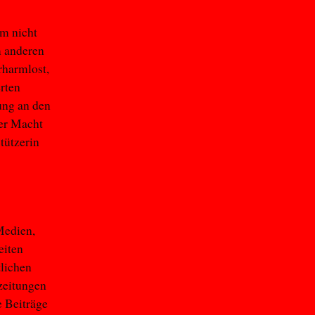
em nicht
m anderen
rharmlost,
erten
tung an den
der Macht
tützerin
Medien,
eiten
tlichen
zeitungen
e Beiträge