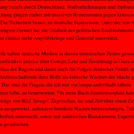
ung Israels durch Deutschland. Waffenlieferungen und diploma
kung gingen einher mit massiven Repressionen gegen kritisc
 Die Sicherheit Israels ist deutsche Staatsräson. Unter der von 
rägten Formel hat ein Großteil des politischen Establishments
nd einmal mehr Angriffskriege und Genozid unterstützt.
le haben deutsche Medien in diesen historischen Zeiten gespi
fentlichkeit präzise über Gewalt, Leid und Zerstörung in Gaza 
ilen der Region und damit auch die Folgen deutscher Politik i
edienschaffende ihrer Rolle als kritische Wächter der Macht g
Das sind die Fragen, die ich mir vor knapp anderthalb Jahren
Staatsräsonfunk
en habe, zu beantworten. Für mein Buch
habe
Bild, Spiegel, Tagesschau, taz
Zeit
iträge von
und
über einen Ze
n ausgewertet, außerdem hunderte Nachrichtensendungen, Ta
hriften untersucht, sowie mit zahlreichen Redakteuren, Expert
en gesprochen.