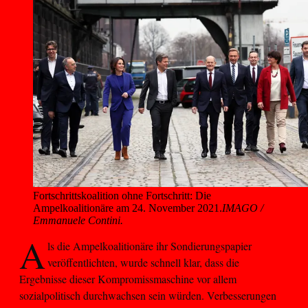
Fortschrittskoalition ohne Fortschritt: Die 
Ampelkoalitionäre am 24. November 2021.
IMAGO /
Emmanuele Contini.
A
ls die Ampelkoalitionäre ihr Sondierungspapier
veröffentlichten, wurde schnell klar, dass die
Ergebnisse dieser Kompromissmaschine vor allem
sozialpolitisch durchwachsen sein würden. Verbesserungen