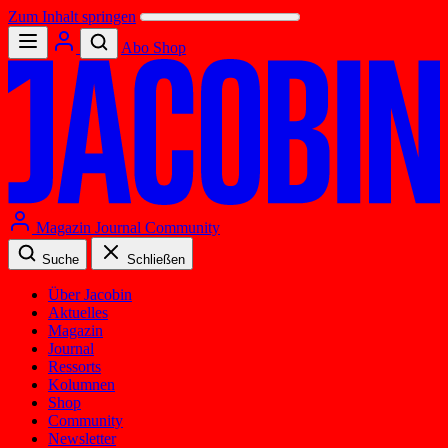
Zum Inhalt springen
Abo
Shop
Magazin
Journal
Community
Suche
Schließen
Über Jacobin
Aktuelles
Magazin
Journal
Ressorts
Kolumnen
Shop
Community
Newsletter